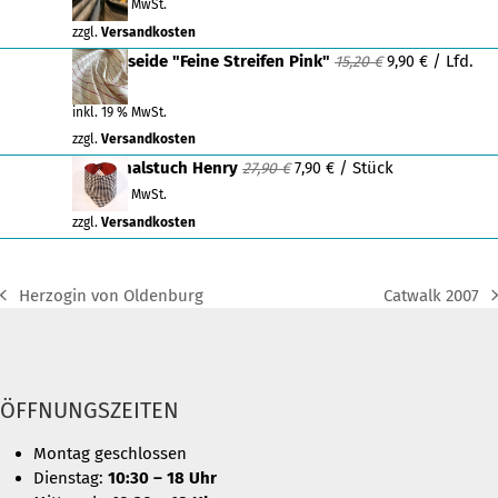
Preis
Preis
inkl. 19 % MwSt.
war:
ist:
zzgl.
Versandkosten
35,30 €
15,00 €.
Ursprüngliche
Aktueller
Dupionseide "Feine Streifen Pink"
/ Lfd.
15,20
€
9,90
€
Preis
Preis
Meter
war:
ist:
inkl. 19 % MwSt.
15,20 €
9,90 €.
zzgl.
Versandkosten
Ursprünglicher
Aktueller
Hundehalstuch Henry
/ Stück
27,90
€
7,90
€
Preis
Preis
inkl. 19 % MwSt.
war:
ist:
zzgl.
Versandkosten
27,90 €
7,90 €.
Herzogin von Oldenburg
Catwalk 2007
previous
next
post:
post:
ÖFFNUNGSZEITEN
Montag geschlossen
Dienstag:
10:30 – 18 Uhr