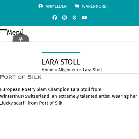
Skip
ANMELDEN
WARENKORB
to
content
Facebook
Instagram
Pinterest
YouTube
Menü
Open
Close
mobile
mobile
menu
menu
LARA STOLL
Home
»
Allgemein
»
Lara Stoll
European Poetry Slam Champion Lara Stoll from
Winterthur/Switzerland, an extremely talented artist, wearing her
„lucky scarf“ from Port of Silk