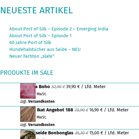
NEUESTE ARTIKEL
About Port of Silk – Episode 2 – Emerging India
About Port of Silk – Episode 1
60 Jahre Port of Silk
Hundehalstücher aus Seide – NEU
Neuer Farbton „slate“
PRODUKTE IM SALE
Ursprünglicher
Aktueller
Organza Boho
/ Lfd. Meter
52,90
€
39,90
€
Preis
Preis
inkl. 19 % MwSt.
war:
ist:
zzgl.
Versandkosten
52,90 €
39,90 €.
Ursprünglicher
Aktueller
Dupion Ikat Angebot 188
/ Lfd. Meter
25,90
€
16,90
€
Preis
Preis
inkl. 19 % MwSt.
war:
ist:
zzgl.
Versandkosten
25,90 €
16,90 €.
Ursprünglicher
Aktueller
Dupionseide Bonbonglas
/ Lfd. Meter
35,30
€
15,00
€