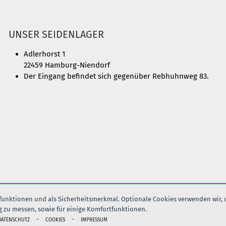
UNSER SEIDENLAGER
Adlerhorst 1
22459 Hamburg-Niendorf
Der Eingang befindet sich gegenüber Rebhuhnweg 83.
nfunktionen und als Sicherheitsmerkmal. Optionale Cookies verwenden wir,
g zu messen, sowie für einige Komfortfunktionen.
IMPRESSUM
AGB
DATENSCHUTZ
VERSAND
KONTAK
-
-
DATENSCHUTZ
COOKIES
IMPRESSUM