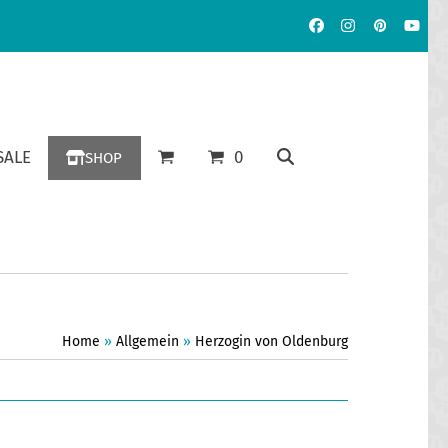
Facebook
Instagram
Pinterest
YouT
ALE
0
SHOP
Home
»
Allgemein
»
Herzogin von Oldenburg