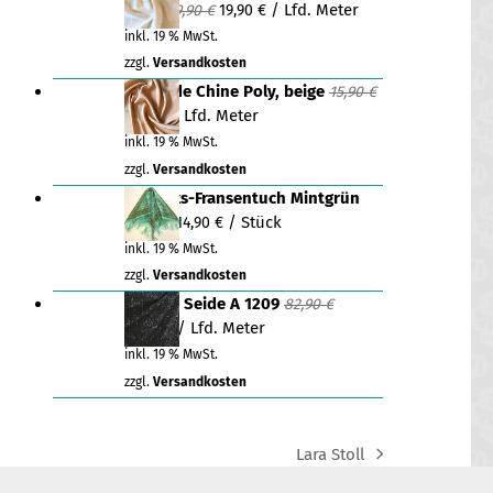
Ursprünglicher
Aktueller
Wahl
/ Lfd. Meter
39,90
€
19,90
€
Preis
Preis
inkl. 19 % MwSt.
war:
ist:
zzgl.
Versandkosten
39,90 €
19,90 €.
Crêpe de Chine Poly, beige
15,90
€
Ursprünglicher
Aktueller
/ Lfd. Meter
5,00
€
Preis
Preis
inkl. 19 % MwSt.
war:
ist:
zzgl.
Versandkosten
15,90 €
5,00 €.
Dreiecks-Fransentuch Mintgrün
Ursprünglicher
Aktueller
/ Stück
19,90
€
14,90
€
Preis
Preis
inkl. 19 % MwSt.
war:
ist:
zzgl.
Versandkosten
19,90 €
14,90 €.
Dupion Seide A 1209
82,90
€
Ursprünglicher
Aktueller
/ Lfd. Meter
29,90
€
Preis
Preis
inkl. 19 % MwSt.
war:
ist:
zzgl.
Versandkosten
82,90 €
29,90 €.
Lara Stoll
next
post: