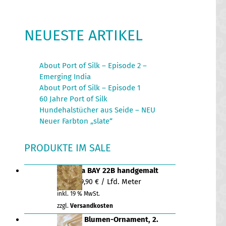
NEUESTE ARTIKEL
About Port of Silk – Episode 2 –
Emerging India
About Port of Silk – Episode 1
60 Jahre Port of Silk
Hundehalstücher aus Seide – NEU
Neuer Farbton „slate“
PRODUKTE IM SALE
Organza BAY 22B handgemalt
Ursprünglicher
Aktueller
/ Lfd. Meter
41,20
€
9,90
€
Preis
Preis
inkl. 19 % MwSt.
war:
ist:
zzgl.
Versandkosten
41,20 €
9,90 €.
Dupion Blumen-Ornament, 2.