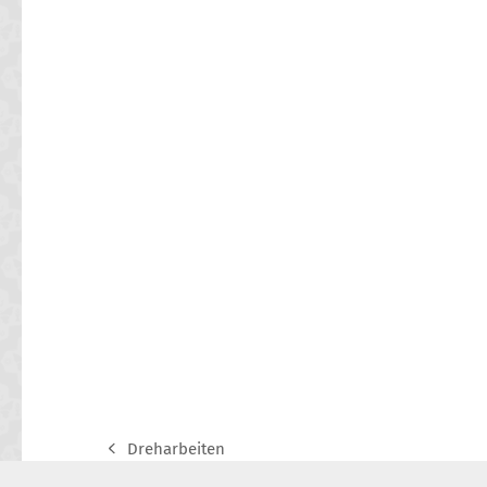
Dreharbeiten
previous
post: