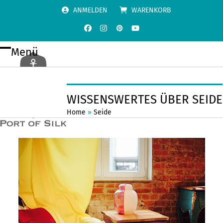
Skip
ANMELDEN
WARENKORB
to
content
Facebook
Instagram
Pinterest
YouTube
Menü
Open
Close
mobile
mobile
menu
menu
WISSENSWERTES ÜBER SEIDE
Home
»
Seide