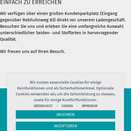
EINFACH ZU ERREICHEN
Wir verfügen über einen großen Kundenparkplatz (Eingang
gegenüber Rebhuhnweg 83) direkt vor unserem Ladengeschäft.
Besuchen Sie uns und erleben Sie eine umfangreiche Auswahl
unterschiedlicher Seiden- und Stoffarten in hervorragender
Qualität.
Wir freuen uns auf Ihren Besuch.
Wir nutzen essenzielle Cookies für einige
Kernfunktionen und als Sicherheitsmerkmal. Optionale
Cookies verwenden wir, um die Seitenleistung zu messen,
sowie für einige Komfortfunktionen.
© 2026 PORT OF SILK
-
-
DATENSCHUTZ
COOKIES
IMPRESSUM
IMPRESSUM
AGB
DATENSCHUTZ
VERSAND
KONTAKT
ABLEHNEN
COOKIES
JOBS
HERSTELLERINFORMATION
WIDERRUF
AKZEPTIEREN