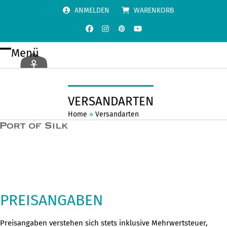
Skip
ANMELDEN
WARENKORB
to
content
Facebook
Instagram
Pinterest
YouTube
Menü
Open
Close
mobile
mobile
menu
menu
VERSANDARTEN
Home
»
Versandarten
PREISANGABEN
Preisangaben verstehen sich stets inklusive Mehrwertsteuer,