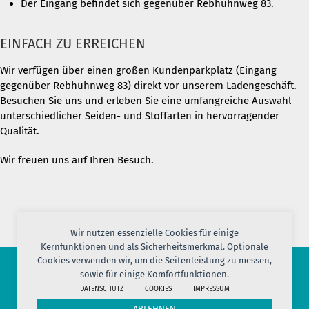
Der Eingang befindet sich gegenüber Rebhuhnweg 83.
EINFACH ZU ERREICHEN
Wir verfügen über einen großen Kundenparkplatz (Eingang
gegenüber Rebhuhnweg 83) direkt vor unserem Ladengeschäft.
Besuchen Sie uns und erleben Sie eine umfangreiche Auswahl
unterschiedlicher Seiden- und Stoffarten in hervorragender
Qualität.
Wir freuen uns auf Ihren Besuch.
Wir nutzen essenzielle Cookies für einige
Kernfunktionen und als Sicherheitsmerkmal. Optionale
Cookies verwenden wir, um die Seitenleistung zu messen,
sowie für einige Komfortfunktionen.
© 2026 PORT OF SILK
-
-
DATENSCHUTZ
COOKIES
IMPRESSUM
IMPRESSUM
AGB
DATENSCHUTZ
VERSAND
KONTAKT
ABLEHNEN