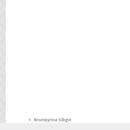
Brombyrina Silkgin
previous
post: