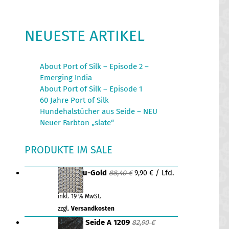
NEUESTE ARTIKEL
About Port of Silk – Episode 2 –
Emerging India
About Port of Silk – Episode 1
60 Jahre Port of Silk
Hundehalstücher aus Seide – NEU
Neuer Farbton „slate“
PRODUKTE IM SALE
Ursprünglicher
Aktueller
Tüll Blau-Gold
/ Lfd.
88,40
€
9,90
€
Preis
Preis
Meter
war:
ist:
inkl. 19 % MwSt.
88,40 €
9,90 €.
zzgl.
Versandkosten
Dupion Seide A 1209
82,90
€