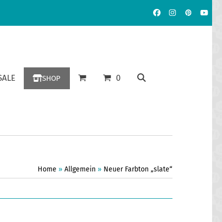
Facebook
Instagram
Pinterest
YouT
ALE
0
SHOP
Home
»
Allgemein
»
Neuer Farbton „slate“