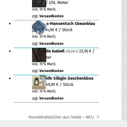
Ursprünglicher
Aktueller
/ Lfd. Meter
29,90
€
Preis
Preis
inkl. 19 % MwSt.
war:
ist:
zzgl.
Versandkosten
82,90 €
29,90 €.
Dreiecks-Fransentuch Ozeanblau
Ursprünglicher
Aktueller
/ Stück
19,90
€
14,90
€
Preis
Preis
inkl. 19 % MwSt.
war:
ist:
zzgl.
Versandkosten
19,90 €
14,90 €.
Ursprünglicher
Aktueller
Wildseide Isabell
/
29,20
€
23,36
€
Preis
Preis
Lfd. Meter
war:
ist:
inkl. 19 % MwSt.
29,20 €
23,36 €.
zzgl.
Versandkosten
Naturseife Silkgin Geschenkbox
Ursprünglicher
Aktueller
/ Stück
69,00
€
49,90
€
Preis
Preis
inkl. 19 % MwSt.
war:
ist:
zzgl.
Versandkosten
69,00 €
49,90 €.
Hundehalstücher aus Seide – NEU
next
post: