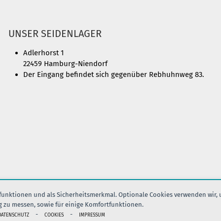
UNSER SEIDENLAGER
Adlerhorst 1
22459 Hamburg-Niendorf
Der Eingang befindet sich gegenüber Rebhuhnweg 83.
nfunktionen und als Sicherheitsmerkmal. Optionale Cookies verwenden wir,
g zu messen, sowie für einige Komfortfunktionen.
IMPRESSUM
AGB
DATENSCHUTZ
VERSAND
KONTAK
-
-
DATENSCHUTZ
COOKIES
IMPRESSUM