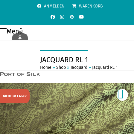
Skip
ANMELDEN
WARENKORB
to
content
Facebook
Instagram
Pinterest
YouTube
Menü
Open
Close
mobile
mobile
menu
menu
JACQUARD RL 1
Home
»
Shop
»
Jacquard
»
Jacquard RL 1
NICHT IM LAGER