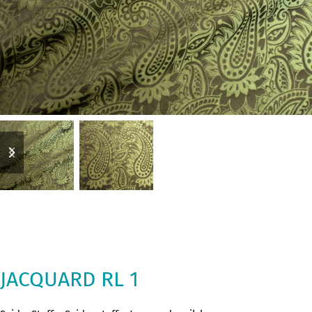
previous
next
slide
slide
JACQUARD RL 1