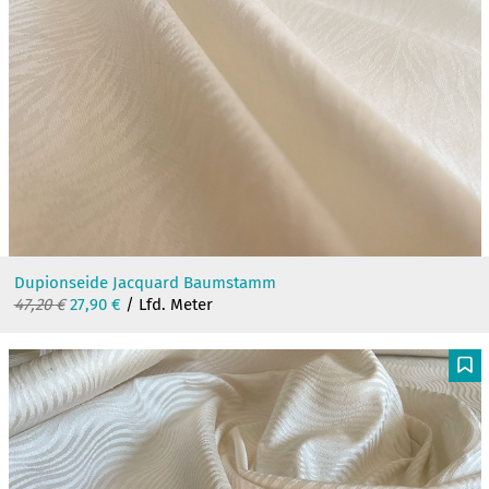
Dupionseide Jacquard Baumstamm
Ursprünglicher
Aktueller
47,20
€
27,90
€
/ Lfd. Meter
Preis
Preis
war:
ist:
47,20 €
27,90 €.
F