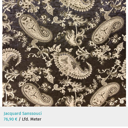
Jacquard Sanssouci
76,90
€
/ Lfd. Meter