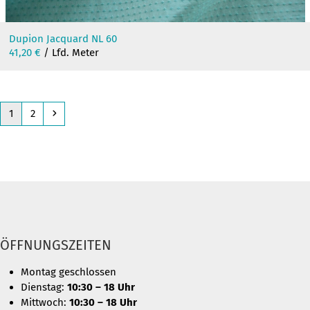
Dupion Jacquard NL 60
41,20
€
/ Lfd. Meter
Page
Page
Next
1
2
ÖFFNUNGSZEITEN
Montag geschlossen
Dienstag:
10:30 – 18 Uhr
Mittwoch:
10:30 – 18 Uhr