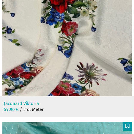
Jacquard Viktoria
59,90
€
/ Lfd. Meter
F