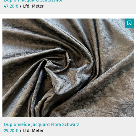
Dupion Jacquard Schlosshof
47,20
€
/ Lfd. Meter
F
Dupionseide Jacquard Flora Schwarz
29,20
€
/ Lfd. Meter