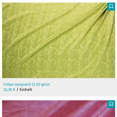
F
Crêpe Jacquard CJ 02-grün
22,30
€
/ Einheit
F