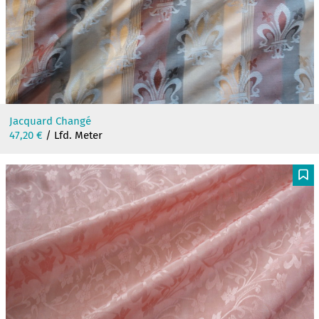
Jacquard Changé
47,20
€
/ Lfd. Meter
F