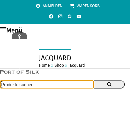
Skip
ANMELDEN
WARENKORB
to
content
Facebook
Instagram
Pinterest
YouTube
Menü
Open
Close
mobile
mobile
menu
menu
JACQUARD
Home
»
Shop
»
Jacquard
Produkte
suchen