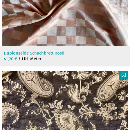
Dupionseide Schachbrett Rosé
41,20
€
/ Lfd. Meter
F