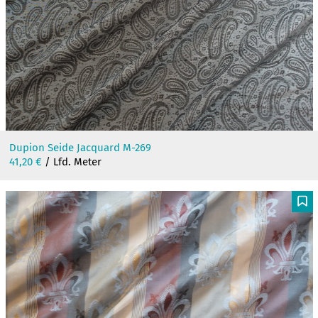
Dupion Seide Jacquard M-269
41,20
€
/ Lfd. Meter
F