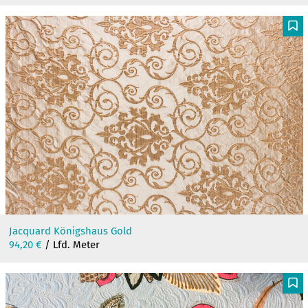
F
Jacquard Königshaus Gold
94,20
€
/ Lfd. Meter
F