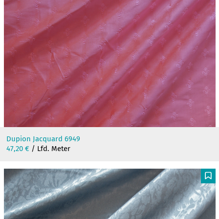
Dupion Jacquard 6949
47,20
€
/ Lfd. Meter
F