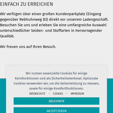
EINFACH ZU ERREICHEN
Wir verfügen über einen großen Kundenparkplatz (Eingang
gegenüber Rebhuhnweg 83) direkt vor unserem Ladengeschäft.
Besuchen Sie uns und erleben Sie eine umfangreiche Auswahl
unterschiedlicher Seiden- und Stoffarten in hervorragender
Qualität.
Wir freuen uns auf Ihren Besuch.
Wir nutzen essenzielle Cookies für einige
Kernfunktionen und als Sicherheitsmerkmal. Optionale
Cookies verwenden wir, um die Seitenleistung zu messen,
sowie für einige Komfortfunktionen.
© 2026 PORT OF SILK
-
-
DATENSCHUTZ
COOKIES
IMPRESSUM
IMPRESSUM
AGB
DATENSCHUTZ
VERSAND
KONTAKT
ABLEHNEN
COOKIES
JOBS
HERSTELLERINFORMATION
WIDERRUF
AKZEPTIEREN