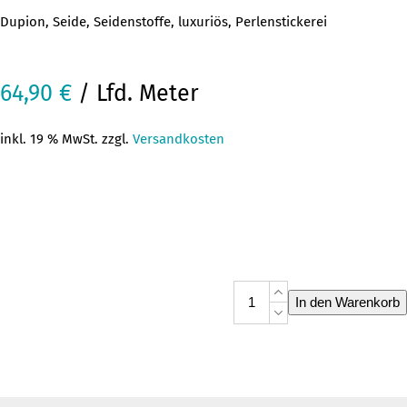
Dupion, Seide, Seidenstoffe, luxuriös, Perlenstickerei
64,90
€
/ Lfd. Meter
inkl. 19 % MwSt. zzgl.
Versandkosten
Dupion
In den Warenkorb
Seide
E
97726
weiß
Menge