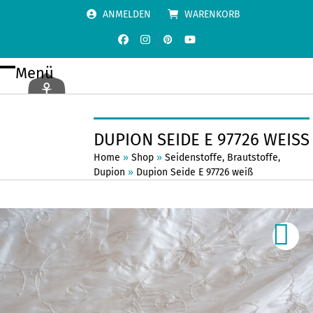
Skip
ANMELDEN
WARENKORB
to
content
Facebook
Instagram
Pinterest
YouTube
Menü
Open
Close
mobile
mobile
menu
menu
DUPION SEIDE E 97726 WEISS
Home
»
Shop
»
Seidenstoffe
,
Brautstoffe
,
Dupion
»
Dupion Seide E 97726 weiß