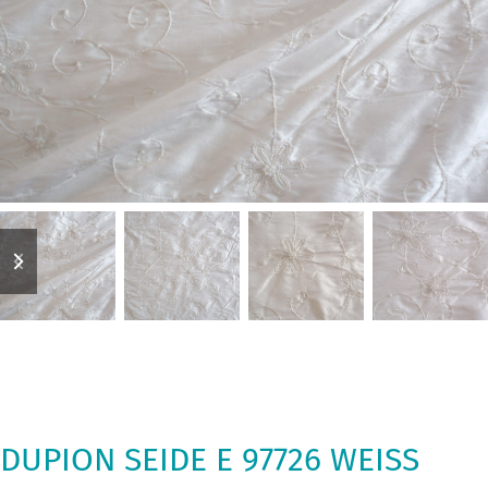
previous
next
slide
slide
DUPION SEIDE E 97726 WEISS