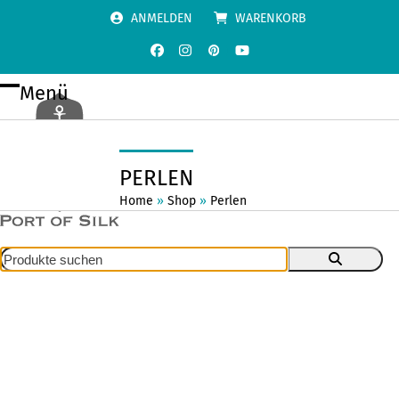
Skip
ANMELDEN
WARENKORB
to
content
Facebook
Instagram
Pinterest
YouTube
Menü
Open
Close
mobile
mobile
menu
menu
PERLEN
Home
»
Shop
»
Perlen
Produkte
suchen