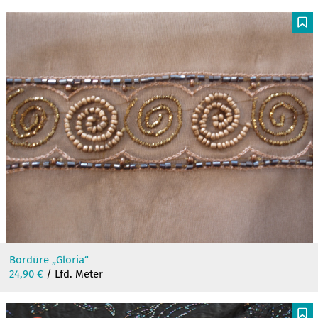
F
Bordüre „Gloria“
24,90
€
/ Lfd. Meter