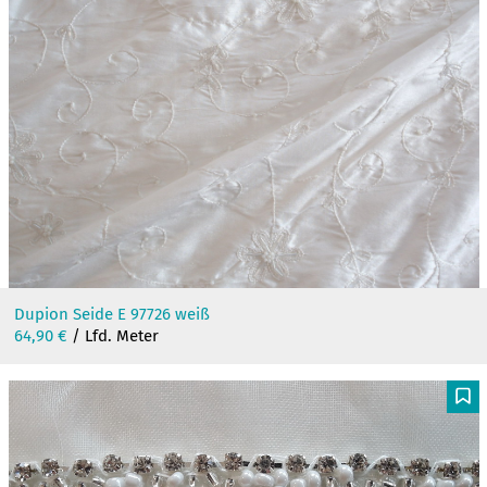
Dupion Seide E 97726 weiß
64,90
€
/ Lfd. Meter
F