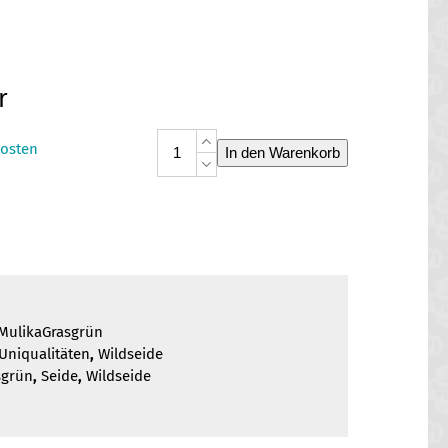
r
Wildseide
osten
In den Warenkorb
Mulika
Grasgrün
Menge
MulikaGrasgrün
Uniqualitäten
,
Wildseide
sgrün
,
Seide
,
Wildseide