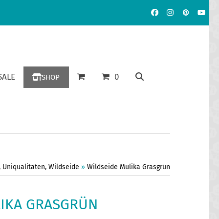
Facebook
Instagram
Pinterest
YouT
ALE
0
SHOP
,
Uniqualitäten
,
Wildseide
»
Wildseide Mulika Grasgrün
LIKA GRASGRÜN