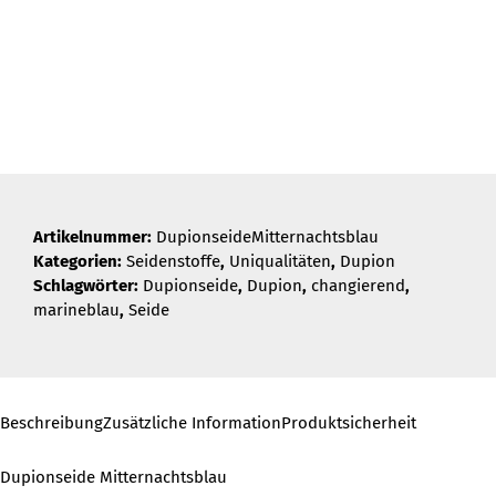
Artikelnummer:
DupionseideMitternachtsblau
Kategorien:
Seidenstoffe
,
Uniqualitäten
,
Dupion
Schlagwörter:
Dupionseide
,
Dupion
,
changierend
,
marineblau
,
Seide
Beschreibung
Zusätzliche Information
Produktsicherheit
Dupionseide Mitternachtsblau