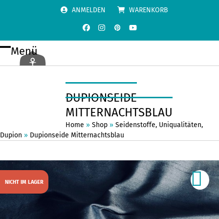
Skip
ANMELDEN
WARENKORB
to
content
Facebook
Instagram
Pinterest
YouTube
Menü
Open
Close
mobile
mobile
menu
menu
DUPIONSEIDE
MITTERNACHTSBLAU
Home
»
Shop
»
Seidenstoffe
,
Uniqualitäten
,
Dupion
»
Dupionseide Mitternachtsblau
NICHT IM LAGER