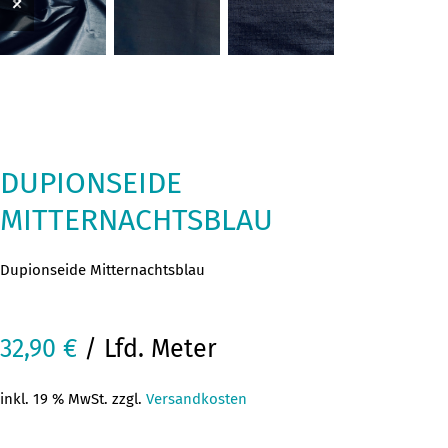
slide
slide
DUPIONSEIDE
MITTERNACHTSBLAU
Dupionseide Mitternachtsblau
32,90
€
/ Lfd. Meter
inkl. 19 % MwSt. zzgl.
Versandkosten