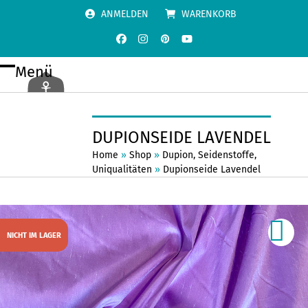
Skip
ANMELDEN
WARENKORB
to
content
Facebook
Instagram
Pinterest
YouTube
Menü
Open
Close
mobile
mobile
menu
menu
DUPIONSEIDE LAVENDEL
Home
»
Shop
»
Dupion
,
Seidenstoffe
,
Uniqualitäten
»
Dupionseide Lavendel
NICHT IM LAGER