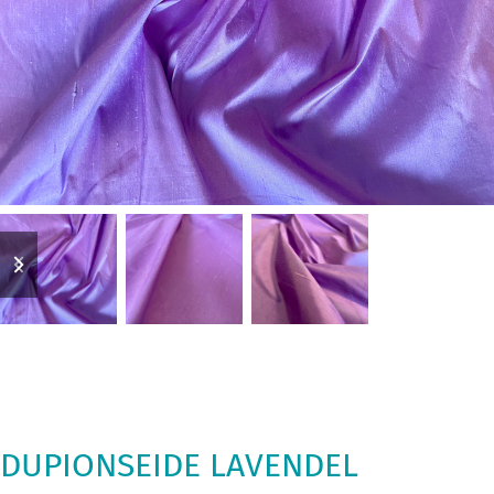
previous
next
slide
slide
DUPIONSEIDE LAVENDEL