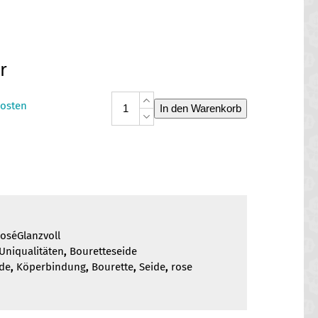
r
Bourette
osten
In den Warenkorb
Rosé
Glanzvoll
Menge
oséGlanzvoll
Uniqualitäten
,
Bouretteseide
ide
,
Köperbindung
,
Bourette
,
Seide
,
rose