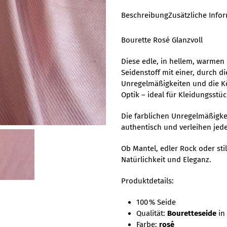
Beschreibung
Zusätzliche Info
Bourette Rosé Glanzvoll
Diese edle, in hellem, warmen 
Seidenstoff mit einer, durch di
Unregelmäßigkeiten und die Kö
Optik – ideal für Kleidungsst
Die farblichen Unregelmäßigk
authentisch und verleihen jed
Ob Mantel, edler Rock oder stil
Natürlichkeit und Eleganz.
Produktdetails:
100 % Seide
Qualität:
Bouretteseide
in
Farbe:
rosé