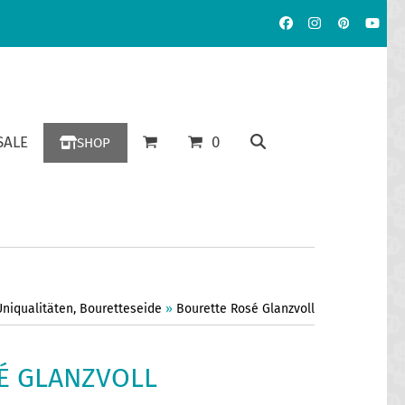
Facebook
Instagram
Pinterest
YouT
ALE
0
SHOP
Uniqualitäten
,
Bouretteseide
»
Bourette Rosé Glanzvoll
É GLANZVOLL