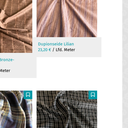
Dupionseide Lilian
23,20
€
/ Lfd. Meter
Bronze-
 Meter
F
F