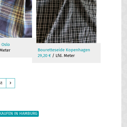
 Oslo
Bouretteseide Kopenhagen
 Meter
29,20
€
/ Lfd. Meter
Page
Next
51
 KAUFEN IN HAMBURG