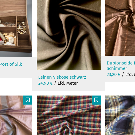
Dupionseide 
ort of Silk
Schimmer
k
23,20
€
/ Lfd.
Leinen Viskose schwarz
24,90
€
/ Lfd. Meter
F
F