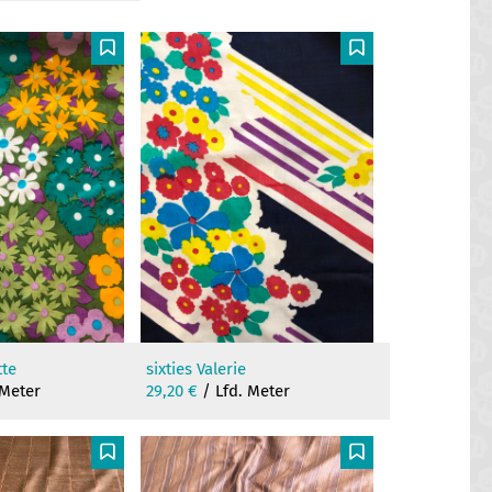
F
F
tte
sixties Valerie
 Meter
29,20
€
/ Lfd. Meter
F
F