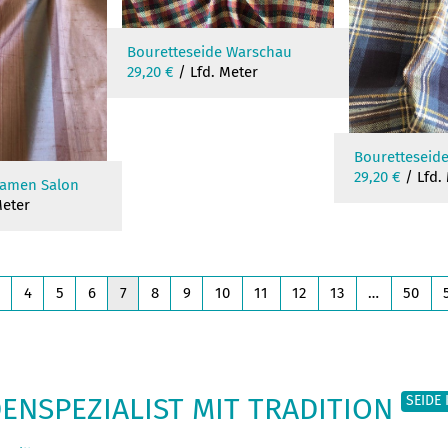
Bouretteseide Warschau
29,20
€
/ Lfd. Meter
Bouretteseide
29,20
€
/ Lfd.
Damen Salon
Meter
age
Page
Page
Page
Page
Page
Page
Page
Page
Page
Page
Page
4
5
6
7
8
9
10
11
12
13
…
50
DENSPEZIALIST MIT TRADITION
SEIDE