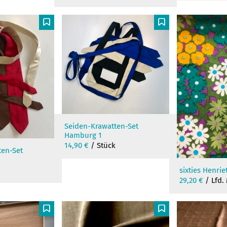
F
F
Seiden-Krawatten-Set
Hamburg 1
14,90
€
/ Stück
ten-Set
k
sixties Henrie
29,20
€
/ Lfd.
F
F