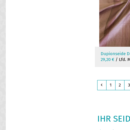
Dupionseide 
29,20
€
/ Lfd. 
Previous
Page
Page
P
1
2
3
IHR SEI