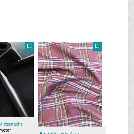
F
F
Mitternacht
 Meter
Bouretteseide Karo