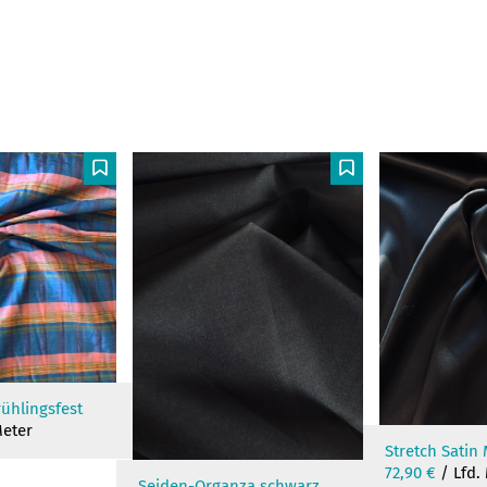
F
F
ühlingsfest
Meter
Stretch Satin 
72,90
€
/ Lfd.
Seiden-Organza schwarz