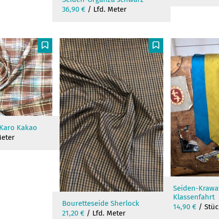
36,90
€
/ Lfd. Meter
F
F
 Karo Kakao
Meter
Seiden-Krawa
Klassenfahrt
Bouretteseide Sherlock
14,90
€
/ Stüc
21,20
€
/ Lfd. Meter