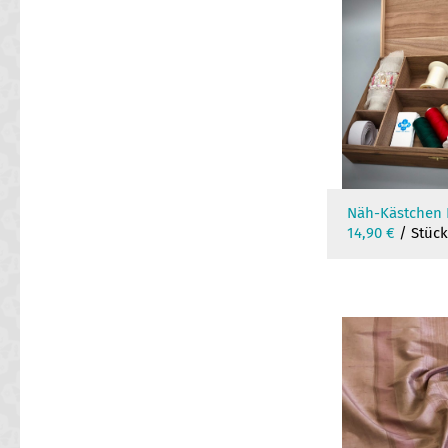
Näh-Kästchen P
14,90
€
/ Stüc