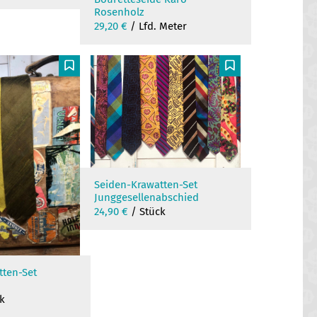
Rosenholz
29,20
€
/ Lfd. Meter
F
F
Seiden-Krawatten-Set
Junggesellenabschied
24,90
€
/ Stück
tten-Set
k