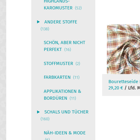
HIGHLANDS-
KAROMUSTER
(52)
ANDERE STOFFE
(138)
SCHÖN, ABER NICHT
PERFEKT
(16)
STOFFMUSTER
(2)
FARBKARTEN
(11)
Bouretteseide
29,20
€
/ Lfd. 
APPLIKATIONEN &
BORDÜREN
(11)
SCHALS UND TÜCHER
(160)
NÄH-IDEEN & MODE
(6)