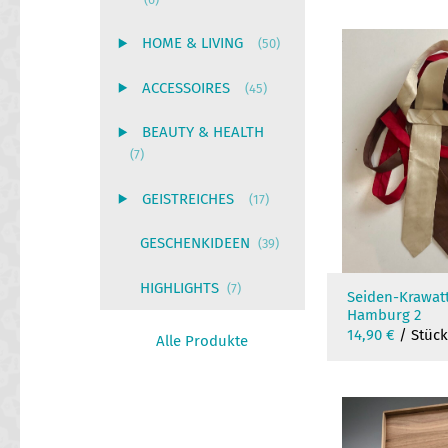
HOME & LIVING
(50)
ACCESSOIRES
(45)
BEAUTY & HEALTH
(7)
GEISTREICHES
(17)
GESCHENKIDEEN
(39)
HIGHLIGHTS
(7)
Seiden-Krawat
Hamburg 2
14,90
€
/ Stüc
Alle Produkte