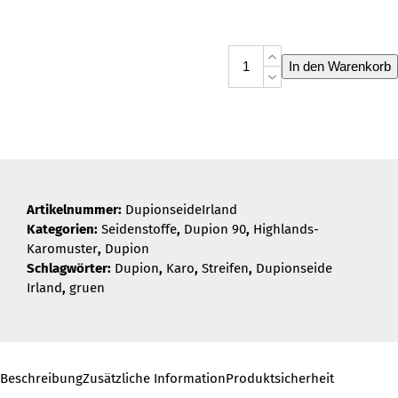
Dupionseide
In den Warenkorb
Irland
Menge
Artikelnummer:
DupionseideIrland
Kategorien:
Seidenstoffe
,
Dupion 90
,
Highlands-
Karomuster
,
Dupion
Schlagwörter:
Dupion
,
Karo
,
Streifen
,
Dupionseide
Irland
,
gruen
Beschreibung
Zusätzliche Information
Produktsicherheit