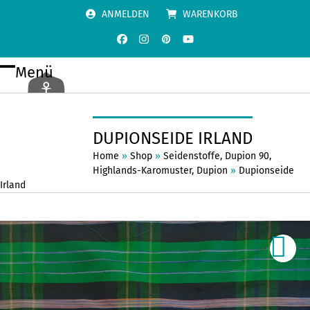
Skip
ANMELDEN
WARENKORB
to
content
Facebook
Instagram
Pinterest
YouTube
Menü
Open
Close
mobile
mobile
menu
menu
DUPIONSEIDE IRLAND
Home
»
Shop
»
Seidenstoffe
,
Dupion 90
,
Highlands-Karomuster
,
Dupion
»
Dupionseide
Irland