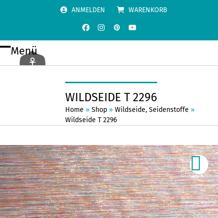
Skip
ANMELDEN
WARENKORB
to
content
Facebook
Instagram
Pinterest
YouTube
Menü
Open
Close
mobile
mobile
menu
menu
WILDSEIDE T 2296
Home
»
Shop
»
Wildseide
,
Seidenstoffe
»
Wildseide T 2296