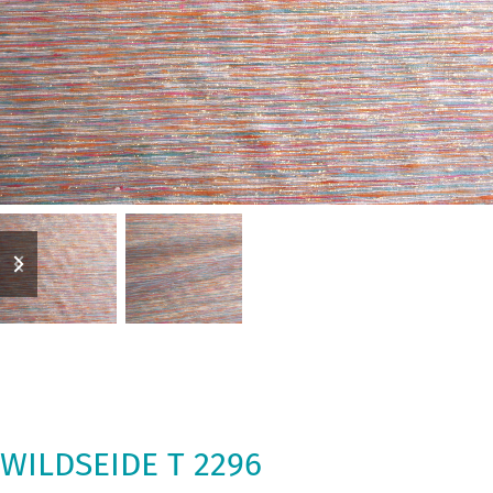
previous
next
slide
slide
WILDSEIDE T 2296