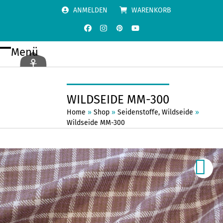
Skip
ANMELDEN
WARENKORB
to
content
Facebook
Instagram
Pinterest
YouTube
Menü
Open
Close
mobile
mobile
menu
menu
WILDSEIDE MM-300
Home
»
Shop
»
Seidenstoffe
,
Wildseide
»
Wildseide MM-300