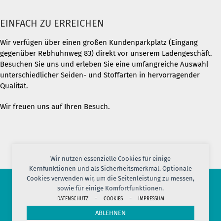
EINFACH ZU ERREICHEN
Wir verfügen über einen großen Kundenparkplatz (Eingang
gegenüber Rebhuhnweg 83) direkt vor unserem Ladengeschäft.
Besuchen Sie uns und erleben Sie eine umfangreiche Auswahl
unterschiedlicher Seiden- und Stoffarten in hervorragender
Qualität.
Wir freuen uns auf Ihren Besuch.
Wir nutzen essenzielle Cookies für einige
Kernfunktionen und als Sicherheitsmerkmal. Optionale
Cookies verwenden wir, um die Seitenleistung zu messen,
sowie für einige Komfortfunktionen.
© 2026 PORT OF SILK
-
-
DATENSCHUTZ
COOKIES
IMPRESSUM
IMPRESSUM
AGB
DATENSCHUTZ
VERSAND
KONTAKT
ABLEHNEN
COOKIES
JOBS
HERSTELLERINFORMATION