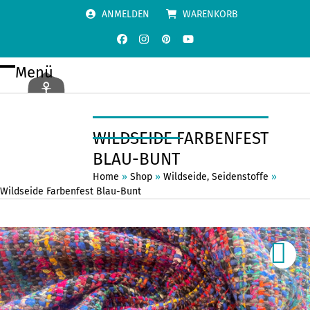
Skip
ANMELDEN
WARENKORB
to
content
Facebook
Instagram
Pinterest
YouTube
Menü
Open
Close
mobile
mobile
menu
menu
WILDSEIDE FARBENFEST
BLAU-BUNT
Home
»
Shop
»
Wildseide
,
Seidenstoffe
»
Wildseide Farbenfest Blau-Bunt