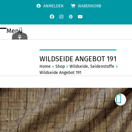
Skip
ANMELDEN
WARENKORB
to
content
Facebook
Instagram
Pinterest
YouTube
Menü
Open
Close
mobile
mobile
menu
menu
WILDSEIDE ANGEBOT 191
Home
»
Shop
»
Wildseide
,
Seidenstoffe
»
Wildseide Angebot 191