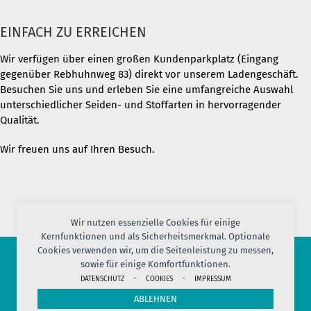
EINFACH ZU ERREICHEN
Wir verfügen über einen großen Kundenparkplatz (Eingang
gegenüber Rebhuhnweg 83) direkt vor unserem Ladengeschäft.
Besuchen Sie uns und erleben Sie eine umfangreiche Auswahl
unterschiedlicher Seiden- und Stoffarten in hervorragender
Qualität.
Wir freuen uns auf Ihren Besuch.
Wir nutzen essenzielle Cookies für einige
Kernfunktionen und als Sicherheitsmerkmal. Optionale
Cookies verwenden wir, um die Seitenleistung zu messen,
sowie für einige Komfortfunktionen.
© 2026 PORT OF SILK
-
-
DATENSCHUTZ
COOKIES
IMPRESSUM
IMPRESSUM
AGB
DATENSCHUTZ
VERSAND
KONTAKT
ABLEHNEN
COOKIES
JOBS
HERSTELLERINFORMATION