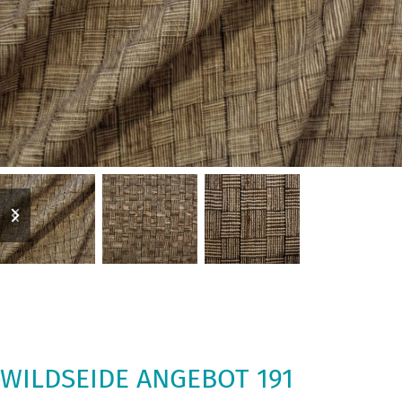
previous
next
slide
slide
WILDSEIDE ANGEBOT 191