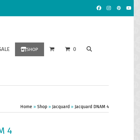
Facebook
Instagram
Pinterest
YouT
ALE
0
SHOP
Home
»
Shop
»
Jacquard
»
Jacquard DNAM 4
M 4