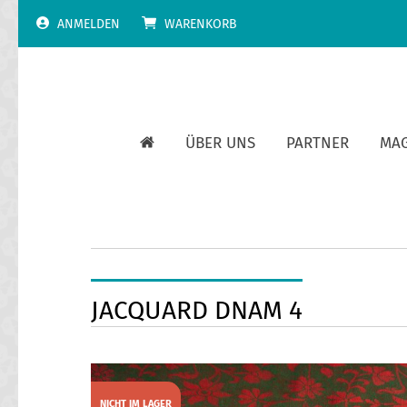
Skip
ANMELDEN
WARENKORB
to
content
ÜBER UNS
PARTNER
MA
JACQUARD DNAM 4
NICHT IM LAGER
SALE