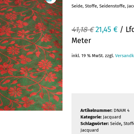
Seide, Stoffe, Seidenstoffe, Ja
Ursprüngli
Aktu
41,18
€
21,45
€
/ Lf
Preis
Prei
Meter
war:
ist:
inkl. 19 % MwSt. zzgl.
Versandk
41,18 €
21,45
Artikelnummer:
DNAM 4
Kategorie:
Jacquard
Schlagwörter:
Seide
,
Stoff
Jacquard