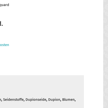
cquard
cher
eller
d.
s
osten
 €.
e
,
Seidenstoffe
,
Dupionseide
,
Dupion
,
Blumen
,