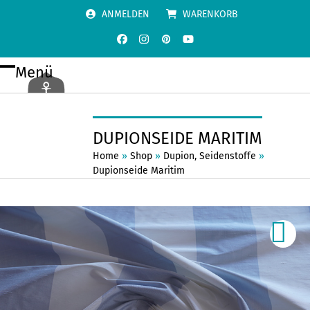
Skip
ANMELDEN
WARENKORB
to
content
Facebook
Instagram
Pinterest
YouTube
Menü
Open
Close
mobile
mobile
menu
menu
DUPIONSEIDE MARITIM
Home
»
Shop
»
Dupion
,
Seidenstoffe
»
Dupionseide Maritim