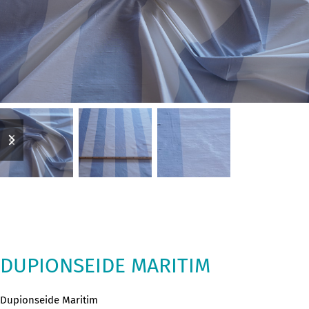
previous
next
slide
slide
DUPIONSEIDE MARITIM
Dupionseide Maritim