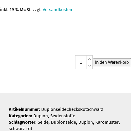
Preis
Preis
inkl. 19 % MwSt. zzgl.
Versandkosten
war:
ist:
23,20 €
18,90 €.
Dupionseide
In den Warenkorb
Checks
Rot
Schwarz
Menge
Artikelnummer:
DupionseideChecksRotSchwarz
Kategorien:
Dupion
,
Seidenstoffe
Schlagwörter:
Seide
,
Dupionseide
,
Dupion
,
Karomuster
,
schwarz-rot