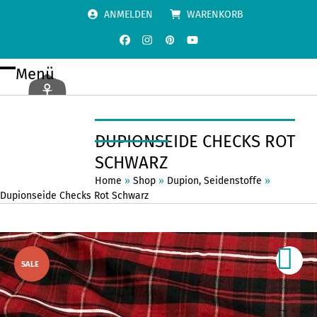
Skip
ANMELDEN
WARENKORB
to
content
Facebook
Instagram
Pinterest
YouTube
Menü
Open
Close
mobile
mobile
menu
menu
DUPIONSEIDE CHECKS ROT
SCHWARZ
Home
»
Shop
»
Dupion
,
Seidenstoffe
»
Dupionseide Checks Rot Schwarz
SALE