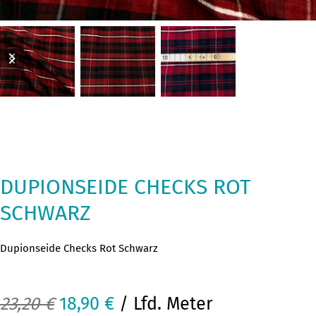
previous
next
slide
slide
DUPIONSEIDE CHECKS ROT
SCHWARZ
Dupionseide Checks Rot Schwarz
Ursprünglicher
Aktueller
23,20
€
18,90
€
/ Lfd. Meter