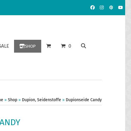
Facebook
Instagram
Pinterest
YouT
ALE
0
SHOP
me
»
Shop
»
Dupion
,
Seidenstoffe
»
Dupionseide Candy
CANDY