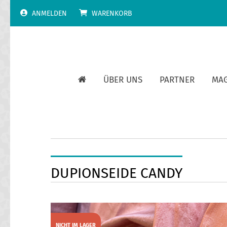
Skip
ANMELDEN
WARENKORB
to
content
ÜBER UNS
PARTNER
MA
DUPIONSEIDE CANDY
NICHT IM LAGER