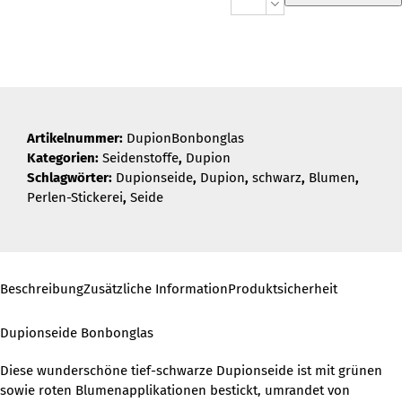
Bonbonglas
Menge
Artikelnummer:
DupionBonbonglas
Kategorien:
Seidenstoffe
,
Dupion
Schlagwörter:
Dupionseide
,
Dupion
,
schwarz
,
Blumen
,
Perlen-Stickerei
,
Seide
Beschreibung
Zusätzliche Information
Produktsicherheit
Dupionseide Bonbonglas
Diese wunderschöne tief-schwarze Dupionseide ist mit grünen
sowie roten Blumenapplikationen bestickt, umrandet von