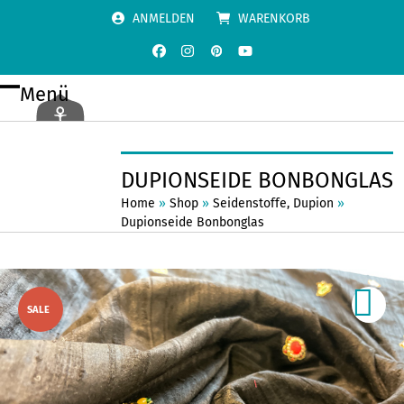
Skip
ANMELDEN
WARENKORB
to
content
Facebook
Instagram
Pinterest
YouTube
Menü
Open
Close
mobile
mobile
menu
menu
DUPIONSEIDE BONBONGLAS
Home
»
Shop
»
Seidenstoffe
,
Dupion
»
Dupionseide Bonbonglas
SALE