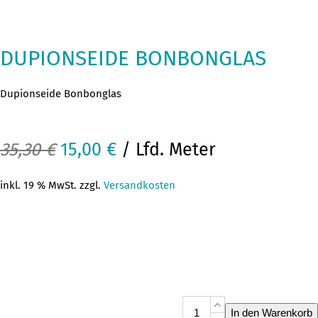
DUPIONSEIDE BONBONGLAS
Dupionseide Bonbonglas
Ursprünglicher
Aktueller
35,30
€
15,00
€
/ Lfd. Meter
Preis
Preis
inkl. 19 % MwSt. zzgl.
Versandkosten
war:
ist:
35,30 €
15,00 €.
Dupionseide
In den Warenkorb