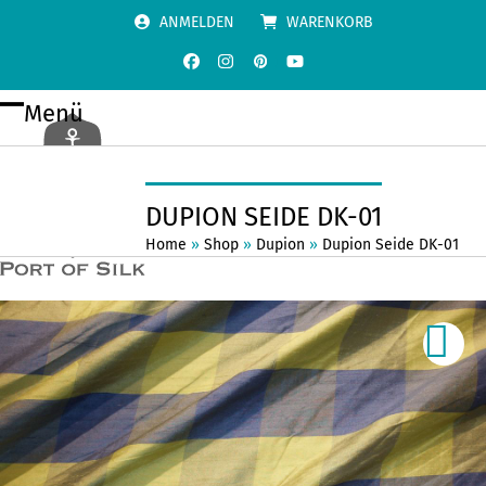
Skip
ANMELDEN
WARENKORB
to
content
Facebook
Instagram
Pinterest
YouTube
Menü
Open
Close
mobile
mobile
menu
menu
DUPION SEIDE DK-01
Home
»
Shop
»
Dupion
»
Dupion Seide DK-01