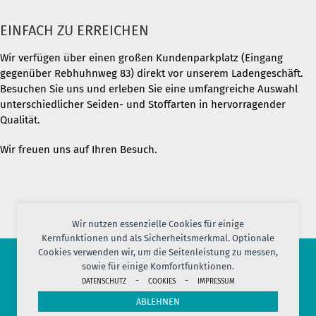
EINFACH ZU ERREICHEN
Wir verfügen über einen großen Kundenparkplatz (Eingang
gegenüber Rebhuhnweg 83) direkt vor unserem Ladengeschäft.
Besuchen Sie uns und erleben Sie eine umfangreiche Auswahl
unterschiedlicher Seiden- und Stoffarten in hervorragender
Qualität.
Wir freuen uns auf Ihren Besuch.
Wir nutzen essenzielle Cookies für einige
Kernfunktionen und als Sicherheitsmerkmal. Optionale
Cookies verwenden wir, um die Seitenleistung zu messen,
sowie für einige Komfortfunktionen.
© 2026 PORT OF SILK
-
-
DATENSCHUTZ
COOKIES
IMPRESSUM
IMPRESSUM
AGB
DATENSCHUTZ
VERSAND
KONTAKT
ABLEHNEN
COOKIES
JOBS
HERSTELLERINFORMATION