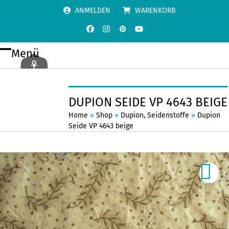
Skip
ANMELDEN
WARENKORB
to
content
Facebook
Instagram
Pinterest
YouTube
Menü
Open
Close
mobile
mobile
menu
menu
DUPION SEIDE VP 4643 BEIGE
Home
»
Shop
»
Dupion
,
Seidenstoffe
»
Dupion
Seide VP 4643 beige