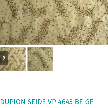
previous
next
slide
slide
DUPION SEIDE VP 4643 BEIGE