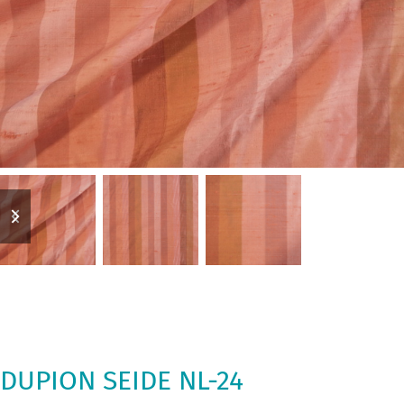
previous
next
slide
slide
DUPION SEIDE NL-24