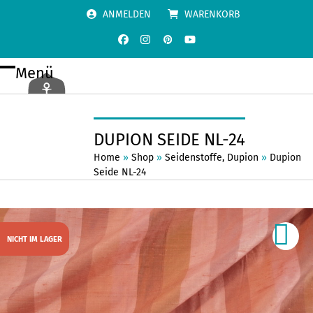
Skip
ANMELDEN
WARENKORB
to
content
Facebook
Instagram
Pinterest
YouTube
Menü
Open
Close
mobile
mobile
menu
menu
DUPION SEIDE NL-24
Home
»
Shop
»
Seidenstoffe
,
Dupion
»
Dupion
Seide NL-24
NICHT IM LAGER