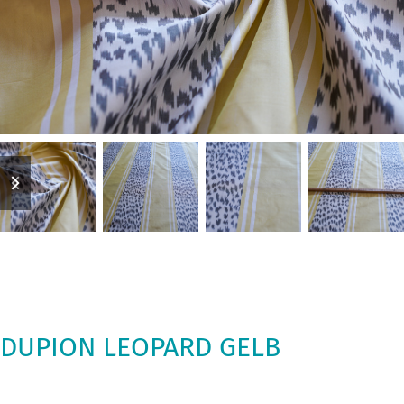
previous
next
slide
slide
DUPION LEOPARD GELB