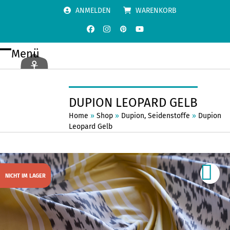
Skip
ANMELDEN
WARENKORB
to
content
Facebook
Instagram
Pinterest
YouTube
Menü
Open
Close
mobile
mobile
menu
menu
DUPION LEOPARD GELB
Home
»
Shop
»
Dupion
,
Seidenstoffe
»
Dupion
Leopard Gelb
NICHT IM LAGER