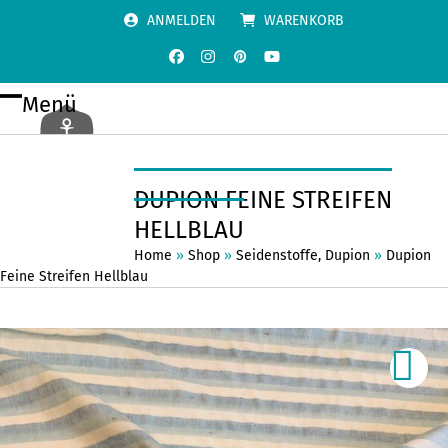
Skip
ANMELDEN
WARENKORB
to
content
Facebook
Instagram
Pinterest
YouTube
Menü
Open
Close
mobile
mobile
menu
menu
DUPION FEINE STREIFEN
HELLBLAU
Home
»
Shop
»
Seidenstoffe
,
Dupion
»
Dupion
Feine Streifen Hellblau