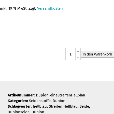
inkl. 19 % MwSt. zzgl.
Versandkosten
Dupion
In den Warenkorb
Feine
Streifen
Hellblau
Menge
Artikelnummer:
DupionFeineStreifenHellblau
Kategorien:
Seidenstoffe
,
Dupion
Schlagwörter:
hellblau
,
Streifen Hellblau
,
Seide
,
Dupionseide
,
Dupion