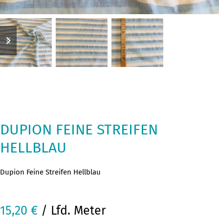
previous
next
slide
slide
DUPION FEINE STREIFEN
HELLBLAU
Dupion Feine Streifen Hellblau
15,20
€
/ Lfd. Meter