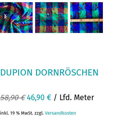
previous
next
slide
slide
DUPION DORNRÖSCHEN
Ursprünglicher
Aktueller
58,90
€
46,90
€
/ Lfd. Meter
Preis
Preis
inkl. 19 % MwSt. zzgl.
Versandkosten
war:
ist:
58,90 €
46,90 €.