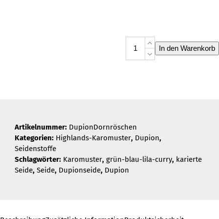
Dupion
In den Warenkorb
Dornröschen
Menge
Artikelnummer:
DupionDornröschen
Kategorien:
Highlands-Karomuster
,
Dupion
,
Seidenstoffe
Schlagwörter:
Karomuster
,
grün-blau-lila-curry
,
karierte
Seide
,
Seide
,
Dupionseide
,
Dupion