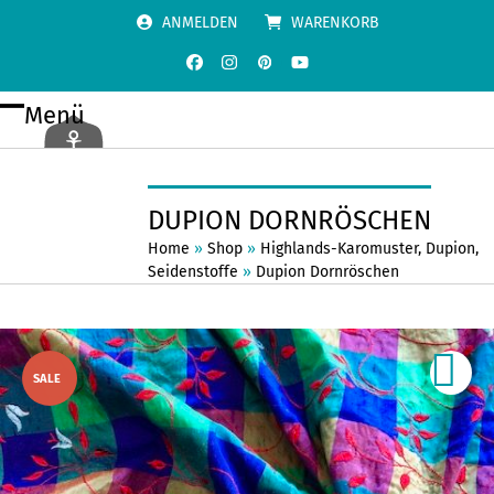
Skip
ANMELDEN
WARENKORB
to
content
Facebook
Instagram
Pinterest
YouTube
Menü
Open
Close
mobile
mobile
menu
menu
DUPION DORNRÖSCHEN
Home
»
Shop
»
Highlands-Karomuster
,
Dupion
,
Seidenstoffe
»
Dupion Dornröschen
SALE