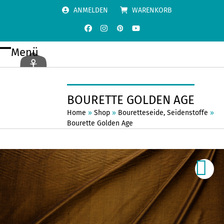
Skip
ANMELDEN
WARENKORB
to
content
Facebook
Instagram
Pinterest
YouTube
Menü
Open
Close
mobile
mobile
menu
menu
BOURETTE GOLDEN AGE
Home
»
Shop
»
Bouretteseide
,
Seidenstoffe
»
Bourette Golden Age