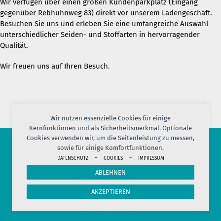
Wir verfügen über einen großen Kundenparkplatz (Eingang
gegenüber Rebhuhnweg 83) direkt vor unserem Ladengeschäft.
Besuchen Sie uns und erleben Sie eine umfangreiche Auswahl
unterschiedlicher Seiden- und Stoffarten in hervorragender
Qualität.
Wir freuen uns auf Ihren Besuch.
Wir nutzen essenzielle Cookies für einige
Kernfunktionen und als Sicherheitsmerkmal. Optionale
Cookies verwenden wir, um die Seitenleistung zu messen,
sowie für einige Komfortfunktionen.
© 2026 PORT OF SILK
-
-
DATENSCHUTZ
COOKIES
IMPRESSUM
IMPRESSUM
AGB
DATENSCHUTZ
VERSAND
KONTAKT
ABLEHNEN
COOKIES
JOBS
HERSTELLERINFORMATION
WIDERRUF
AKZEPTIEREN