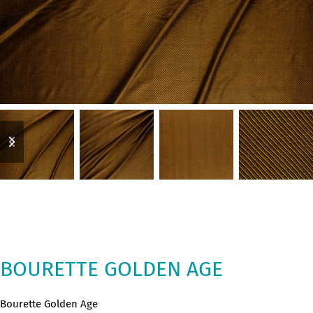
previous
next
slide
slide
BOURETTE GOLDEN AGE
Bourette Golden Age