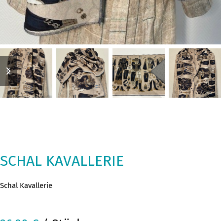
previous
next
slide
slide
SCHAL KAVALLERIE
Schal Kavallerie