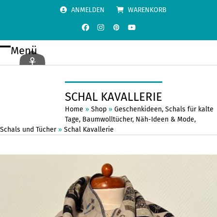
Skip
ANMELDEN
WARENKORB
to
content
Facebook
Instagram
Pinterest
YouTube
Menü
Open
Close
mobile
mobile
menu
menu
SCHAL KAVALLERIE
Home
»
Shop
»
Geschenkideen
,
Schals für kalte
Tage
,
Baumwolltücher
,
Näh-Ideen & Mode
,
Schals und Tücher
»
Schal Kavallerie