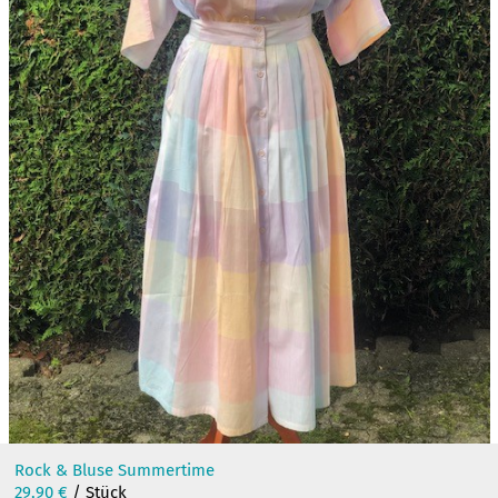
Rock & Bluse Summertime
29,90
€
/ Stück