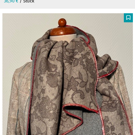
36,90
€
/ Stück
F