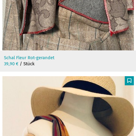
Schal Fleur Rot-gerandet
39,90
€
/ Stück
F