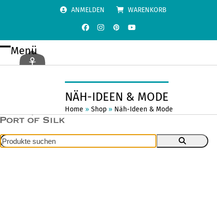
Skip
ANMELDEN
WARENKORB
to
content
Facebook
Instagram
Pinterest
YouTube
Menü
Open
Close
mobile
mobile
menu
menu
NÄH-IDEEN & MODE
Home
»
Shop
»
Näh-Ideen & Mode
Produkte
suchen