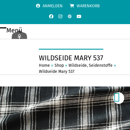
Skip
ANMELDEN
WARENKORB
to
content
Facebook
Instagram
Pinterest
YouTube
Menü
Open
Close
mobile
mobile
menu
menu
WILDSEIDE MARY 537
Home
»
Shop
»
Wildseide
,
Seidenstoffe
»
Wildseide Mary 537