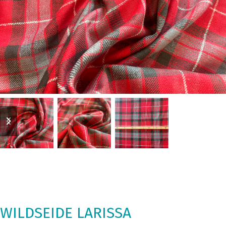
previous
next
slide
slide
WILDSEIDE LARISSA