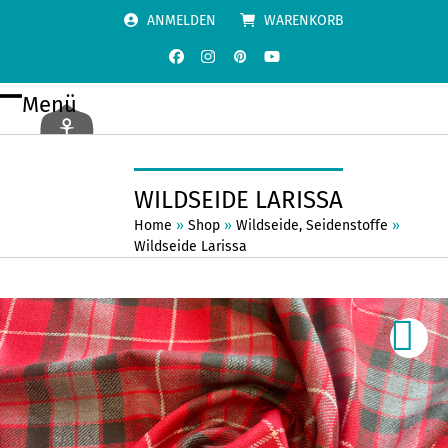
Skip
ANMELDEN
WARENKORB
to
content
Facebook
Instagram
Pinterest
YouTube
Menü
Open
Close
mobile
mobile
menu
menu
WILDSEIDE LARISSA
Home
»
Shop
»
Wildseide
,
Seidenstoffe
»
Wildseide Larissa