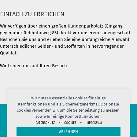
EINFACH ZU ERREICHEN
Wir verfügen über einen großen Kundenparkplatz (Eingang
gegenüber Rebhuhnweg 83) direkt vor unserem Ladengeschäft.
Besuchen Sie uns und erleben Sie eine umfangreiche Auswahl
unterschiedlicher Seiden- und Stoffarten in hervorragender
Qualität.
Wir freuen uns auf Ihren Besuch.
Wir nutzen essenzielle Cookies für einige
Kernfunktionen und als Sicherheitsmerkmal. Optionale
Cookies verwenden wir, um die Seitenleistung zu messen,
sowie für einige Komfortfunktionen.
© 2026 PORT OF SILK
-
-
DATENSCHUTZ
COOKIES
IMPRESSUM
IMPRESSUM
AGB
DATENSCHUTZ
VERSAND
KONTAKT
ABLEHNEN
COOKIES
JOBS
HERSTELLERINFORMATION