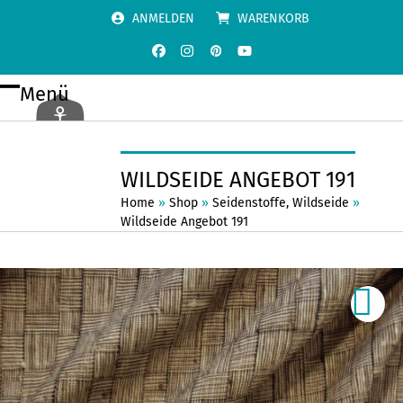
Skip
ANMELDEN
WARENKORB
to
content
Facebook
Instagram
Pinterest
YouTube
Menü
Open
Close
mobile
mobile
menu
menu
WILDSEIDE ANGEBOT 191
Home
»
Shop
»
Seidenstoffe
,
Wildseide
»
Wildseide Angebot 191