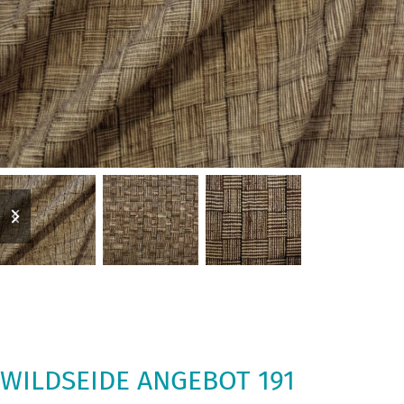
previous
next
slide
slide
WILDSEIDE ANGEBOT 191