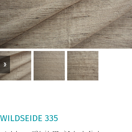
previous
next
slide
slide
WILDSEIDE 335