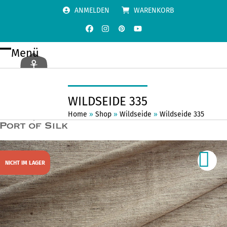
Skip
ANMELDEN
WARENKORB
to
content
Facebook
Instagram
Pinterest
YouTube
Menü
Open
Close
mobile
mobile
menu
menu
WILDSEIDE 335
Home
»
Shop
»
Wildseide
»
Wildseide 335
NICHT IM LAGER