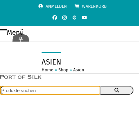
Skip
ANMELDEN
WARENKORB
to
content
Facebook
Instagram
Pinterest
YouTube
Menü
Open
Close
mobile
mobile
menu
menu
ASIEN
Home
»
Shop
»
Asien
Produkte
suchen