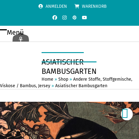
Skip
ANMELDEN
WARENKORB
to
content
Facebook
Instagram
Pinterest
YouTube
Menü
Open
Close
mobile
mobile
menu
menu
ASIATISCHER
BAMBUSGARTEN
Home
»
Shop
»
Andere Stoffe
,
Stoffgemische
,
Viskose / Bambus
,
Jersey
»
Asiatischer Bambusgarten