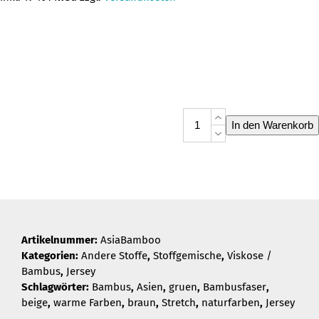
Asiatischer
In den Warenkorb
Bambusgarten
Menge
Artikelnummer:
AsiaBamboo
Kategorien:
Andere Stoffe
,
Stoffgemische
,
Viskose /
Bambus
,
Jersey
Schlagwörter:
Bambus
,
Asien
,
gruen
,
Bambusfaser
,
beige
,
warme Farben
,
braun
,
Stretch
,
naturfarben
,
Jersey