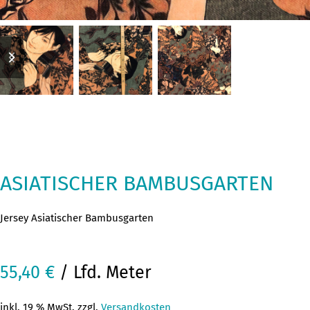
previous
next
slide
slide
ASIATISCHER BAMBUSGARTEN
Jersey Asiatischer Bambusgarten
55,40
€
/ Lfd. Meter
inkl. 19 % MwSt. zzgl.
Versandkosten