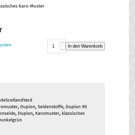
assisches Karo-Muster
r
Dupionseide
osten
In den Warenkorb
Scotland
Yard
Menge
ideScotlandYard
romuster
,
Dupion
,
Seidenstoffe
,
Dupion 90
onseide
,
Dupion
,
Karomuster
,
klassisches
Dunkelgrün