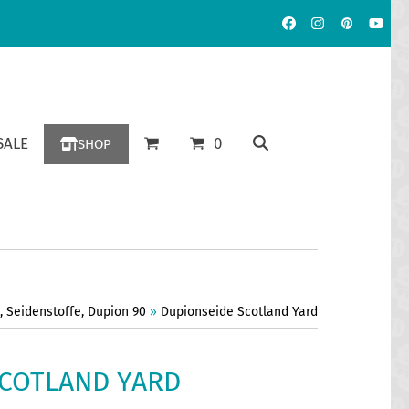
Facebook
Instagram
Pinterest
YouT
ALE
0
SHOP
,
Seidenstoffe
,
Dupion 90
»
Dupionseide Scotland Yard
SCOTLAND YARD