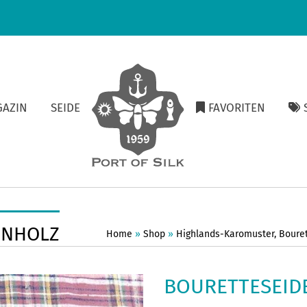
GAZIN
SEIDE
FAVORITEN
S
ENHOLZ
Home
»
Shop
»
Highlands-Karomuster
,
Boure
BOURETTESEID