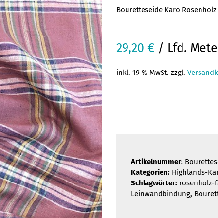
Bouretteseide Karo Rosenholz
29,20
€
/ Lfd. Mete
inkl. 19 % MwSt. zzgl.
Versandk
Artikelnummer:
Bourette
Kategorien:
Highlands-Ka
Schlagwörter:
rosenholz-
Leinwandbindung
,
Bouret