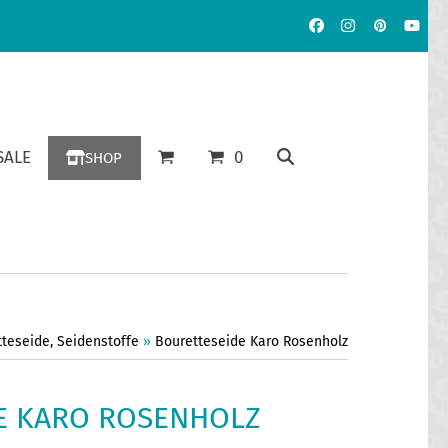
Facebook
Instagram
Pinterest
YouT
ALE
0
SHOP
tteseide
,
Seidenstoffe
»
Bouretteseide Karo Rosenholz
E KARO ROSENHOLZ