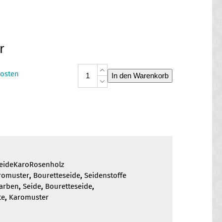
r
Bouretteseide
osten
In den Warenkorb
Karo
Rosenholz
Menge
seideKaroRosenholz
romuster
,
Bouretteseide
,
Seidenstoffe
farben
,
Seide
,
Bouretteseide
,
te
,
Karomuster