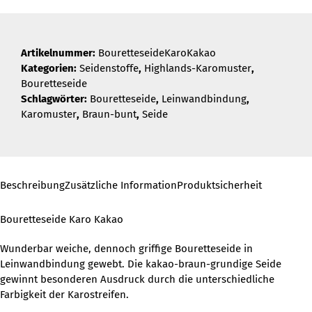
Artikelnummer:
BouretteseideKaroKakao
Kategorien:
Seidenstoffe
,
Highlands-Karomuster
,
Bouretteseide
Schlagwörter:
Bouretteseide
,
Leinwandbindung
,
Karomuster
,
Braun-bunt
,
Seide
Beschreibung
Zusätzliche Information
Produktsicherheit
Bouretteseide Karo Kakao
Wunderbar weiche, dennoch griffige Bouretteseide in
Leinwandbindung gewebt. Die kakao-braun-grundige Seide
gewinnt besonderen Ausdruck durch die unterschiedliche
Farbigkeit der Karostreifen.