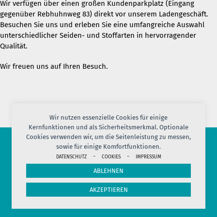
Wir verfügen über einen großen Kundenparkplatz (Eingang
gegenüber Rebhuhnweg 83) direkt vor unserem Ladengeschäft.
Besuchen Sie uns und erleben Sie eine umfangreiche Auswahl
unterschiedlicher Seiden- und Stoffarten in hervorragender
Qualität.
Wir freuen uns auf Ihren Besuch.
Wir nutzen essenzielle Cookies für einige
Kernfunktionen und als Sicherheitsmerkmal. Optionale
Cookies verwenden wir, um die Seitenleistung zu messen,
sowie für einige Komfortfunktionen.
© 2026 PORT OF SILK
-
-
DATENSCHUTZ
COOKIES
IMPRESSUM
IMPRESSUM
AGB
DATENSCHUTZ
VERSAND
KONTAKT
ABLEHNEN
COOKIES
JOBS
HERSTELLERINFORMATION
WIDERRUF
AKZEPTIEREN