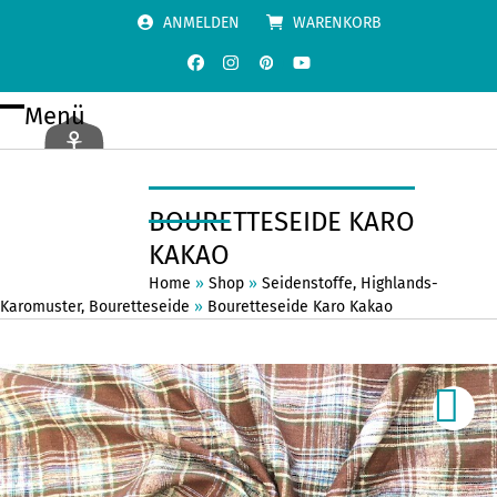
Skip
ANMELDEN
WARENKORB
to
content
Facebook
Instagram
Pinterest
YouTube
Menü
Open
Close
mobile
mobile
menu
menu
BOURETTESEIDE KARO
KAKAO
Home
»
Shop
»
Seidenstoffe
,
Highlands-
Karomuster
,
Bouretteseide
»
Bouretteseide Karo Kakao