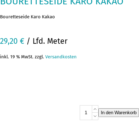
BOURETTESEIDE KARO KAKAO
Bouretteseide Karo Kakao
29,20
€
/ Lfd. Meter
inkl. 19 % MwSt. zzgl.
Versandkosten
Bouretteseide
In den Warenkorb
Karo
Kakao
Menge