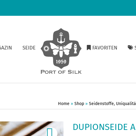
GAZIN
SEIDE
FAVORITEN
S
Home
»
Shop
»
Seidenstoffe
,
Uniqualit
DUPIONSEIDE 