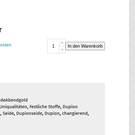
r
Dupionseide
osten
In den Warenkorb
Abendgold
Menge
ideAbendgold
Uniqualitäten
,
Festliche Stoffe
,
Dupion
n
,
Seide
,
Dupionseide
,
Dupion
,
changierend
,