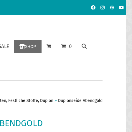
Facebook
Instagram
Pinterest
YouT
ALE
0
SHOP
äten
,
Festliche Stoffe
,
Dupion
»
Dupionseide Abendgold
ABENDGOLD