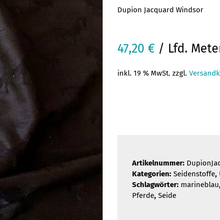
Dupion Jacquard Windsor
47,20
€
/ Lfd. Mete
inkl. 19 % MwSt. zzgl.
Versandk
Artikelnummer:
DupionJa
Kategorien:
Seidenstoffe
,
Schlagwörter:
marineblau
Pferde
,
Seide