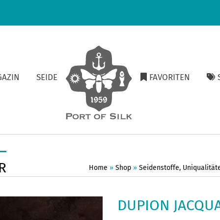
GAZIN
SEIDE
FAVORITEN
S
R
Home
»
Shop
»
Seidenstoffe
,
Uniqualität
DUPION JACQU