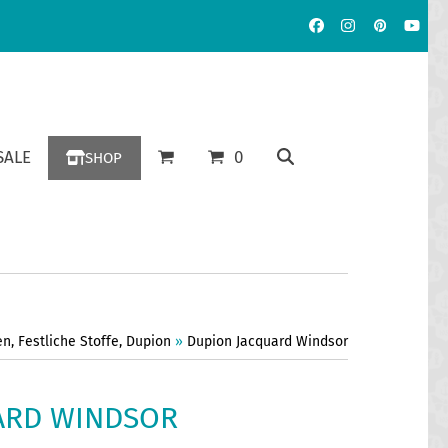
Facebook
Instagram
Pinterest
YouT
ALE
0
SHOP
en
,
Festliche Stoffe
,
Dupion
»
Dupion Jacquard Windsor
ARD WINDSOR