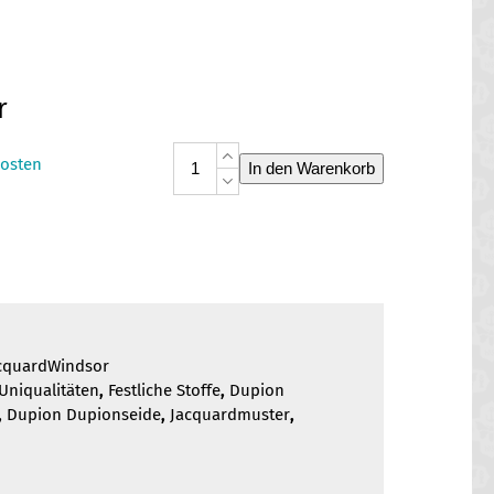
r
Dupion
osten
In den Warenkorb
Jacquard
Windsor
Menge
cquardWindsor
Uniqualitäten
,
Festliche Stoffe
,
Dupion
,
Dupion Dupionseide
,
Jacquardmuster
,