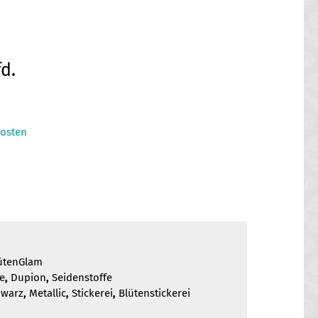
cher
eller
d.
s
osten
0 €.
ütenGlam
fe
,
Dupion
,
Seidenstoffe
hwarz
,
Metallic
,
Stickerei
,
Blütenstickerei