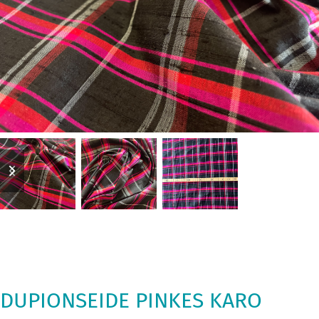
previous
next
slide
slide
DUPIONSEIDE PINKES KARO