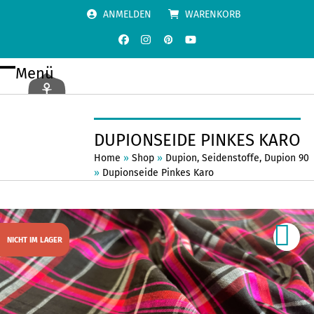
Skip
ANMELDEN
WARENKORB
to
content
Facebook
Instagram
Pinterest
YouTube
Menü
Open
Close
mobile
mobile
menu
menu
DUPIONSEIDE PINKES KARO
Home
»
Shop
»
Dupion
,
Seidenstoffe
,
Dupion 90
»
Dupionseide Pinkes Karo
NICHT IM LAGER