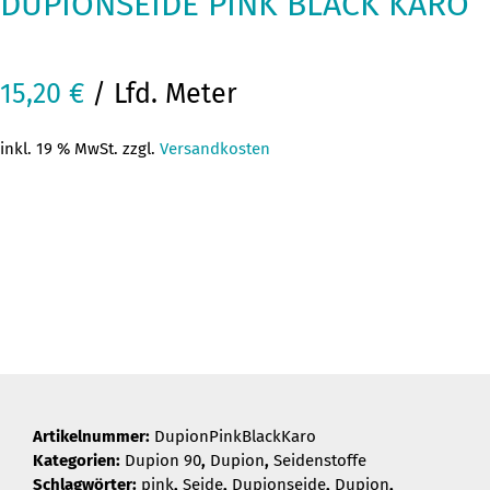
DUPIONSEIDE PINK BLACK KARO
15,20
€
/ Lfd. Meter
inkl. 19 % MwSt. zzgl.
Versandkosten
Artikelnummer:
DupionPinkBlackKaro
Kategorien:
Dupion 90
,
Dupion
,
Seidenstoffe
Schlagwörter:
pink
,
Seide
,
Dupionseide
,
Dupion
,