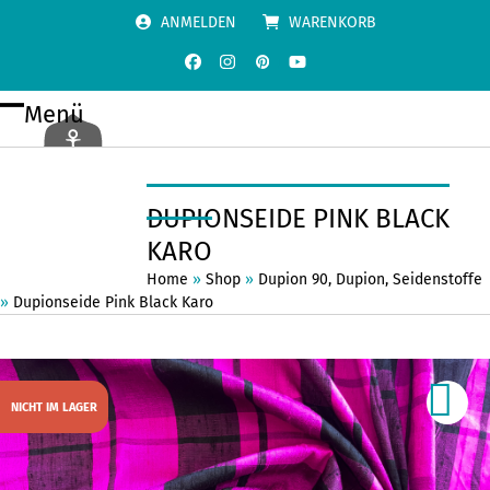
Skip
ANMELDEN
WARENKORB
to
content
Facebook
Instagram
Pinterest
YouTube
Menü
Open
Close
mobile
mobile
menu
menu
DUPIONSEIDE PINK BLACK
KARO
Home
»
Shop
»
Dupion 90
,
Dupion
,
Seidenstoffe
»
Dupionseide Pink Black Karo
NICHT IM LAGER