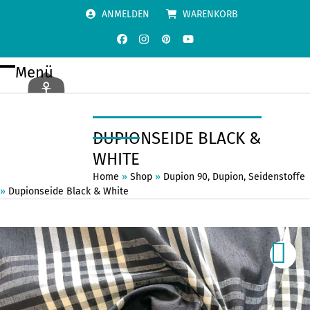
Skip
ANMELDEN
WARENKORB
to
content
Facebook
Instagram
Pinterest
YouTube
Menü
Open
Close
mobile
mobile
menu
menu
DUPIONSEIDE BLACK &
WHITE
Home
»
Shop
»
Dupion 90
,
Dupion
,
Seidenstoffe
»
Dupionseide Black & White