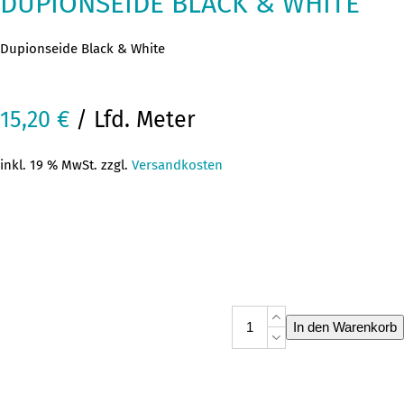
DUPIONSEIDE BLACK & WHITE
Dupionseide Black & White
15,20
€
/ Lfd. Meter
inkl. 19 % MwSt. zzgl.
Versandkosten
Dupionseide
In den Warenkorb
Black
&
White
Menge