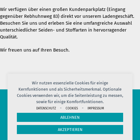
Wir verfügen über einen großen Kundenparkplatz (Eingang
gegenüber Rebhuhnweg 83) direkt vor unserem Ladengeschäft.
Besuchen Sie uns und erleben Sie eine umfangreiche Auswahl
unterschiedlicher Seiden- und Stoffarten in hervorragender
Qualität.
Wir freuen uns auf Ihren Besuch.
Wir nutzen essenzielle Cookies für einige
Kernfunktionen und als Sicherheitsmerkmal. Optionale
Cookies verwenden wir, um die Seitenleistung zu messen,
sowie für einige Komfortfunktionen.
© 2026 PORT OF SILK
-
-
DATENSCHUTZ
COOKIES
IMPRESSUM
IMPRESSUM
AGB
DATENSCHUTZ
VERSAND
KONTAKT
ABLEHNEN
COOKIES
JOBS
HERSTELLERINFORMATION
WIDERRUF
AKZEPTIEREN