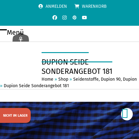
Skip
ANMELDEN
WARENKORB
to
content
Facebook
Instagram
Pinterest
YouTube
Menü
Open
Close
mobile
mobile
menu
menu
DUPION SEIDE
SONDERANGEBOT 181
Home
»
Shop
»
Seidenstoffe
,
Dupion 90
,
Dupion
»
Dupion Seide Sonderangebot 181
NICHT IM LAGER